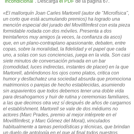
"Incondicional"
. Descarga
el PDF
de la página 67.
«El mallorquín Joan Carles Martorell (autor de "Microfísica",
un corto que está acumulando premios) ha logrado una
mención especial del jurado del Movilfilmfest con esta pieza
formidable rodada con dos móviles. Presenta a dos
treintañeros muy amigos (a veces, la confianza da asco)
que, en un plano-contraplano apasionante, debaten, entre
copas, sobre la moralidad, la fidelidad y el papel que cada
uno, a solas con sus conciencias, juega en la vida. Son casi
siete minutos de conversación privada en un bar
(comodidad, luces indirectas, instantes de placer) en la que
Martorell, abriéndonos los ojos como platos, critica con
humor y desfachatez una sociedad absurda que promociona
matrimonios o parejas de hecho establecidas, asumiendo
sin aspavientos que todos debemos tener una doble vida
para desahogarnos y huir de rutina y ceremonias familiares,
a las que decimos otra vez sí después de años de cargarnos
el establishment. Martorell se vale de dos médiums no
actores (Marc Prades, premio al mejor intérprete en el
Movilfilmfest, y Marc Gómez del Moral), vinculados
habitualmente a tareas periodísticas y técnicas, que brindan
un duelo de antología en el que al final todos nuestros