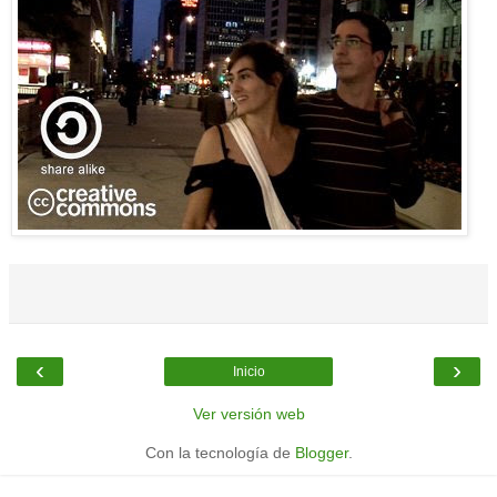
‹
›
Inicio
Ver versión web
Con la tecnología de
Blogger
.