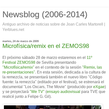
Newsblog (2006-2014)
Antiguo archivo de noticias sobre de Joan Carles Martorell |
Yerblues.net
martes, 24 de marzo de 2009
Microfísica/remix en el ZEMOS98
El próximo sábado 28 de marzo estaremos en el
11º
Festival ZEMOS98
de Sevilla presentando
"Microfísica/remix"
en el contexto de la sesión
"Remix, las
re-presentaciones"
. En esta sesión, dedicada a la cultura de
la remezcla, se presentará también el nuevo libro "Código
fuente: la remezcla" (editado por el festival), se estrenará el
documental "Los Oxcars, The Movie" (producido por
eXgae
)
y se proyectará
"We TV"
(
ensayo audiovisual
para TVE que
realicé junto a Felipe G. Gil).