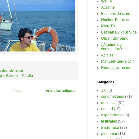
We TV
Atízame
Estamos de cierre
Noches Blancas
MicroTV
Batman By Your Side
Urban Surround
¿Alguien dijo
contenidos?
Acib.es
ManuelHuerga.com
Redmagazine.net
ivales
,
plenamar
slas Baleares, España
Categorías
2.0
(5)
Inicio
Entradas antiguas
cortometrajes
(71)
docencia
(31)
embed
(10)
exposiciones
(3)
festivales
(57)
microfísica
(39)
plenamar
(18)